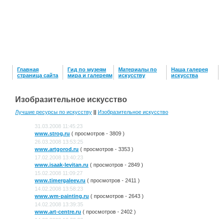
Главная
Гид по музеям
Материалы по
Наша галерея
страница сайта
мира и галереям
искусству
искусcтва
Изобразительное искусство
Лучшие ресурсы по искусству
||
Изобразительное искусство
31.03.2008 11:45:23
www.strog.ru
( просмотров - 3809 )
26.03.2008 13:53:25
www.artgorod.ru
( просмотров - 3353 )
17.02.2008 13:40:23
www.isaak-levitan.ru
( просмотров - 2849 )
15.02.2008 11:09:27
www.timergaleev.ru
( просмотров - 2411 )
14.02.2008 13:58:23
www.wm-painting.ru
( просмотров - 2643 )
14.02.2008 13:39:35
www.art-centre.ru
( просмотров - 2402 )