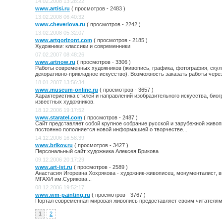
14.02.2008 13:28:22
www.artisi.ru
( просмотров - 2483 )
13.02.2008 06:40:32
www.cheveriova.ru
( просмотров - 2242 )
13.02.2008 05:32:07
www.artgorizont.com
( просмотров - 2185 )
Художники: классики и современники
07.02.2007 08:48:26
www.artnow.ru
( просмотров - 3306 )
Работы современных художников (живопись, графика, фотография, скул
декоративно-прикладное искусство). Возможность заказать работы через
18.01.2007 13:56:34
www.museum-online.ru
( просмотров - 3657 )
Характеристика стилей и направлений изобразительного искусства, био
известных художников.
18.12.2006 19:17:52
www.staratel.com
( просмотров - 2487 )
Сайт представляет собой крупное собрание русской и зарубежной живоп
постоянно пополняется новой информацией о творчестве...
14.12.2006 16:58:39
www.brikov.ru
( просмотров - 3427 )
Персональный сайт художника Алексея Брикова
09.12.2006 20:17:29
www.art-ist.ru
( просмотров - 2589 )
Анастасия Игоревна Хохрякова - художник-живописец, монументалист, 
МГАХИ им.Сурикова...
08.12.2006 19:52:17
www.wm-painting.ru
( просмотров - 3767 )
Портал современная мировая живопись предоставляет своим читателям 
1
2