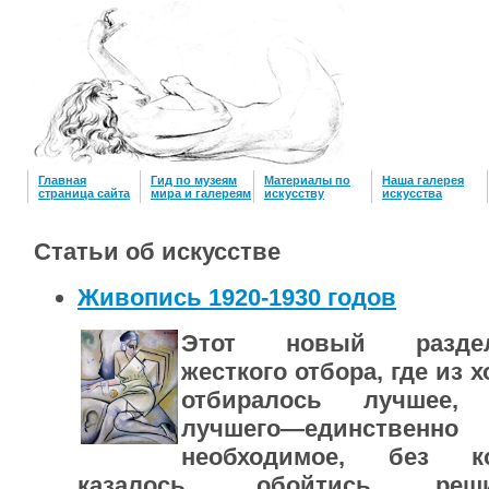
Главная
Гид по музеям
Материалы по
Наша галерея
страница сайта
мира и галереям
искусству
искусcтва
Статьи об искусстве
Живопись 1920-1930 годов
Этот новый разде
жесткого отбора, где из 
отбиралось лучшее
лучшего—единственно
необходимое, без ко
казалось, обойтись реши