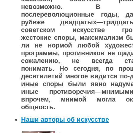
невозможно. В пе
послереволюционные годы, д
рубеже двадцатых—тридц
советском искусстве гро
жестокие споры, максимализм б
ли не нормой любой художес
программы, противников не щади
сожалению, не всегда ста
понимать. Но сегодня, по про
десятилетий многое видится по-д
иные споры были явно надум
иные противоречия—мнимыми
впрочем, мнимой могла ока
общность.
Наши авторы об искусстве