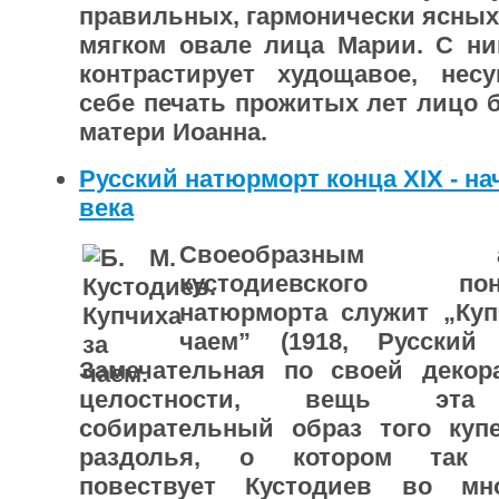
правильных, гармонически ясных 
мягком овале лица Марии. С ни
контрас­тирует худощавое, нес
себе печать про­житых лет лицо 
матери Иоанна.
Русский натюрморт конца XIX - на
века
Своеобразным ап
кустодиевского пон
натюрморта служит
„Ку
чаем” (1918, Русский 
Замечательная по своей декор
целостности, вещь эта
собирательный образ того купе
раздолья, о котором так 
повествует Кустодиев во мн