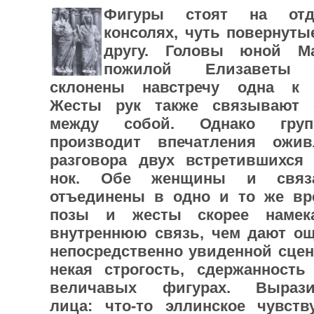
Фигуры стоят на отд
консолях, чуть по­вернуты
другу. Головы юной М
пожилой Елизаветы 
склонены навстречу одна к 
Жесты рук также связывают 
между собой. Однако гру
производит впечатления ожив­
разговора двух встретившихся 
нок. Обе женщины и свя
отъединены в одно и то же вр
позы и жесты скорее намек
внутреннюю связь, чем дают о
непо­средственно увиденной сцен
некая стро­гость, сдержанность
величавых фигурах. Вырази
лица: что-то эллинское чувству