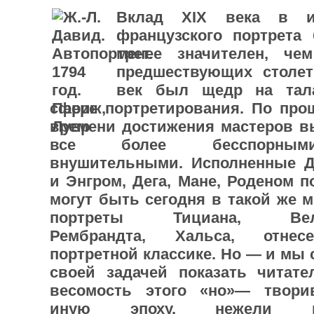
Вклад XIX века в и
французского портрета
менее значителен, че
предшествующих столет
век был щедр на та­
сфере портретирования. По про
времени достижения мастеров в
все более бесспорн
внушительными. Исполненные 
и Энгром, Дега, Мане, Роденом п
могут быть сегодня в такой же м
портреты Тициана, Вела
Рембрандта, Хальса, отне
портретной классике. Но — и мы 
своей задачей показать читат
весомость этого «но»— твор
иную эпоху, нежели ма