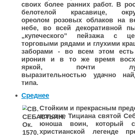
своих более ранних работ. В ро
белотелой красавице, окру
ореолом розовых облаков на в
небе, во всей декоративной п
„купеческого” пейзажа с це
торговыми рядами и глухими кр
заборами - во всем этом есть
ирония и в то же время вос
яркой, почти лубо
выразительностью удачно най
типа.
Среднее
Стойким и прекрасным предс
полотне Тициана святой Себ
юноша воин, кото­рый с
христианской легенде пр