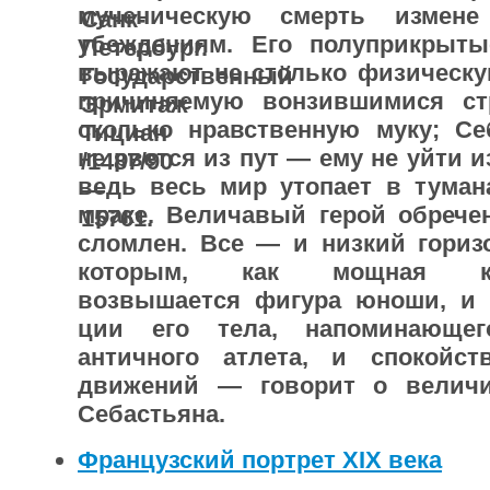
мученическую смерть измене
убеждениям. Его полуприкрыты
выражают не столько физическу
причиняемую вонзившимися ст
сколько нравственную муку; Себ
не рвется из пут — ему не уйти и
ведь весь мир утопает в туман
мраке. Величавый герой обречен
сломлен. Все — и низкий горизо
которым, как мощная ко
возвышается фигура юноши, и 
ции его тела, напоминающег
античного ат­лета, и спокойст
движений — говорит о велич
Себастьяна.
Французский портрет XIX века