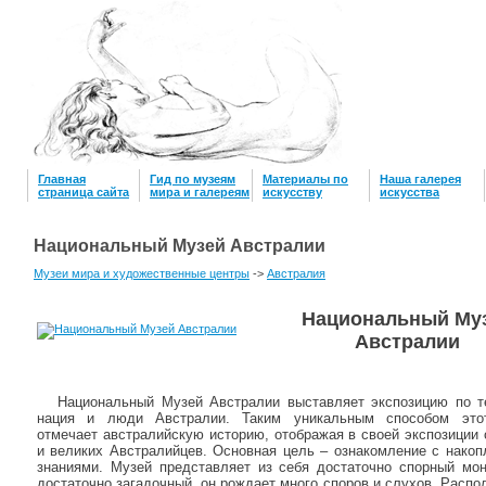
Главная
Гид по музеям
Материалы по
Наша галерея
страница сайта
мира и галереям
искусству
искусcтва
Национальный Музей Австралии
Музеи мира и художественные центры
->
Австралия
Национальный Му
Австралии
Национальный Музей Австралии выставляет экспозицию по те
нация и люди Австралии. Таким уникальным способом это
отмечает австралийскую историю, отображая в своей экспозиции
и великих Австралийцев. Основная цель – ознакомление с нако
знаниями. Музей представляет из себя достаточно спорный мо
достаточно загадочный, он рождает много споров и слухов. Распо