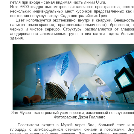
петля при входе - самая видимая часть линии Uluru.
Итак 6600 квадратных метров выставочного пространства, соста
нескольких индивидуальных мест кусочков представленных как 
состовляя полукруг вокруг Сада австралийских Грез.
Цвет используется экстенсивно, внутри и снаружи. Внешность
палитра темно-красных, оранжевых(апельсиновых), бронзовых, 
черных и чистое серебро. Структуры располагаются от гладко
анодированных алюминиевых групп, в них кстати одета больш
здания.
Зал Музея - как огромный узел веревки, замеченный по внутренне
Фотография: Джон Голлингс
Посетители входят в Музей через Зал, большой свет и о
площадь с изгибающимися стенами, окнами и потолками. Вну
похож на огромный узел веревки. Это - метафора, которая с