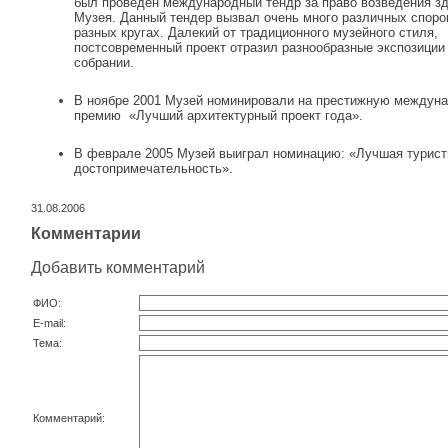
был проведен международный тендр за право возведения з
Музея. Данный тендер вызвал очень много различных споро
разных кругах. Далекий от традиционного музейного стиля,
постсовременный проект отразил разнообразные экспозиции
собрании.
В ноябре 2001 Музей номинировали на престижную междун
премию «Лучший архитектурный проект года».
В феврале 2005 Музей выиграл номинацию: «Лучшая турист
достопримечательность».
31.08.2006
Комментарии
Добавить комментарий
ФИО:
E-mail:
Тема:
Комментарий: