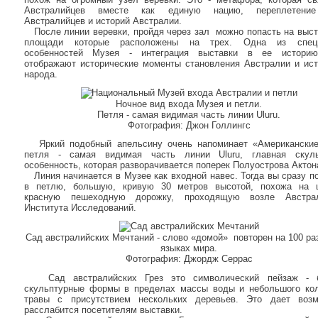
Австралийцев вместе как единую нацию, переплетени
Австралийцев и историй Австралии.
После линии веревки, пройдя через зал можно попасть на выс
площади которые расположены на трех. Одна из спец
особенностей Музея - интеграция выставки в ее историю
отображают исторические моменты становления Австралии и ис
народа.
Ночное вид входа Музея и петли.
Петля - самая видимая часть линии Uluru.
Фотография: Джон Голлингс
Яркий подобный апельсину очень напоминает «Американские 
петля - самая видимая часть линии Uluru, главная скуль
особенность, которая разворачивается поперек Полуострова Актон
Линия начинается в Музее как входной навес. Тогда вы сразу п
в петлю, большую, кривую 30 метров высотой, похожа на 
красную пешеходную дорожку, проходящую возле Австрал
Института Исследований.
Сад австралийских Мечтаний - слово «домой» повторен на 100 р
языках мира.
Фотография: Джордж Серрас
Сад австралийских Грез это символический пейзаж - 
скульптурные формы в пределах массы воды и небольшого ко
травы с присутствием нескольких деревьев. Это дает возм
расслабится посетителям выставки.