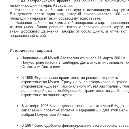
Сад австралийского проекта Грез основан на монолитной п
напоминающий материк Австралии.
Ее поверхность изображает цветную, стилизованную «карту» м
Вы делаете всего один шаг, который приравнивается 100 ки
площади материка и таким образом путешествуете.
Название районов на холмистой поверхности карты переведен
языков мира. Линии районов, которые перекрещивают карту, 
знаки дорожного движения, заборы от собак Динго, и отмечают
национальный строй.
Историческая справка
Национальный Музей Австралии открылся 11 марта 2001 в
Полуострове Актона в Канберре. Дата открытия совпадает с
Столетием Австралии.
В 1988 Федеральное правительство решило отсрочить
строительство Музея. Сразу же была сформирована группа
сторонников «Друзей Национального Музея Австралии», гла
роль которой стала, лоббирование Правительства да бы пр
строительство здание музея.
В декабре 1996 было сделано заявление, что музей будет п
как главный проект «Столетия Федерации», и для этой цели
выбран Полуостров Актона.
В 1997 было одобрено финансирование этого строительства,