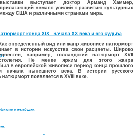
выставки выступает доктор Арманд Хаммер,
прилагающий немало усилий к развитию культурных
между США и различными странами мира.
атюрморт конца XIX - начала XX века и его судьба
Как определенный вид или жанр живописи натюрморт
знает в истории искусства свои расцветы. Широко
известен, например, голландский натюрморт
XVII
столетия. Не менее ярким для этого жанра
был в европейской живописи период конца прош­лого
и начала нынешнего века. В истории русского
а натюрморт появляется в
XVIII
веке.
 фиалки и незабудки.
ая.