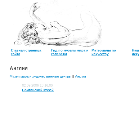
Главная страница
Гид по музеям мира и
Материалы по
Наш
сайта
галереям
искусству
иск
Англия
Музеи мира и художественные центры
||
Англия
02.09.2006 13:16:00
Британский Музей