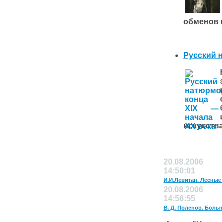
обменов 
Русский н
искусств
20.08.2006
14:50:01
И.И.Левитан. Лесные
20.08.2006
14:56:55
В. Д. Поленов. Больн