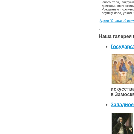
юного тела, закруж
движение вмиг оживи
Рожденные поэтичес
опушку леса, ускольз
Архив "Статьи об иск
Наша галерея 
Государс
искусст
в Замоск
Западное