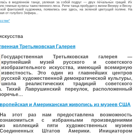
илась в медленном танце, увлекая за собой подруг — двух печаль­ных граций. Их
ло темные кулисы таинственного леса. Ритм танца пробудил к жизни Венеру и Весну.
кой фантазией художника, появились они здесь, на зеленой цветущей поляне. На
ая от голубого Зефира...
усстве"
искусства
твенная Третьяковская Галерея
Государственная Третьяковская галерея —
крупнейший музей русского и советского
изобразительного искусства, имеющий всемирную
известность. Это один из главнейших центров
русской художественной демократической культуры,
школа реалистических традиций советского
ва. Тихий Лаврушинский переулок, расположенный
воречье…
вропейская и Американская живопись из музеев США
На этот раз нам предоставлена возможность
ознакомиться с избранными произведениями
из коллекций пяти художественных музеев
Соединенных Штатов Америки. Инициатором