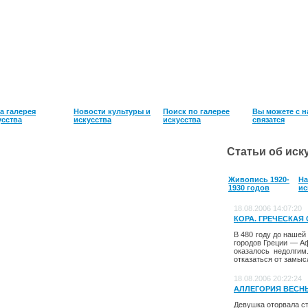
а галерея
Новости культуры и
Поиск по галерее
Вы можете с 
усcтва
искусства
искусства
связатся
Статьи об иск
Живопись 1920-
На
1930 годов
ис
18.08.2006 14:07:20
КОРА. ГРЕЧЕСКАЯ СТ
В 480 году до нашей
городов Греции — Аф
оказалось недолгим
отказаться от замысл
18.08.2006 20:22:24
АЛЛЕГОРИЯ ВЕСНЫ. 
Девушка оторвала ст