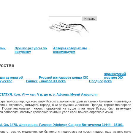
нами
Лучшие ресурсы по
Авторы которых мы
искусству
рекомендуем
усстве
Французский
ши авторы об
Русский натюрморт конца XIX
портрет XIX
кусстве
Раннее
- начала XX века
Среднее
века
АТУЯ. Кон. VI — нач. V в. до н. э. Афины. Музей Акрополя
 эры войска персидского царя Ксеркса захватили один из самых больших и цве­тущих
ины. Акрополь, ци­тадель города, был разрушен и сожжен. Правда, торжество персов
. После не­скольких тяжких поражений на суше и на море Ксеркс был вынужден
а за­воевать богатые греческие земли и увел свои войс­ка обратно в Азию.
Ок. 1478. Флоренция. Галерея Уффици Сандро Боттичелли 11444—15101.
опу от земли, медленно, как бы нехотя, поднялась на носки и вдруг, ощутив всю силу